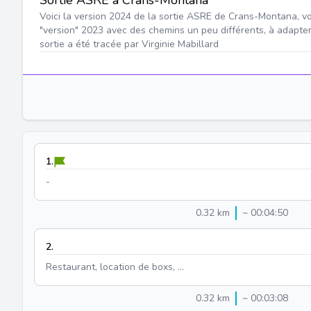
Sortie ASRE à Crans-Montana
Voici la version 2024 de la sortie ASRE de Crans-Montana, v
"version" 2023 avec des chemins un peu différents, à adapter
sortie a été tracée par Virginie Mabillard
1.
-
0.32 km
~ 00:04:50
2.
Restaurant, location de boxs, ...
0.32 km
~ 00:03:08