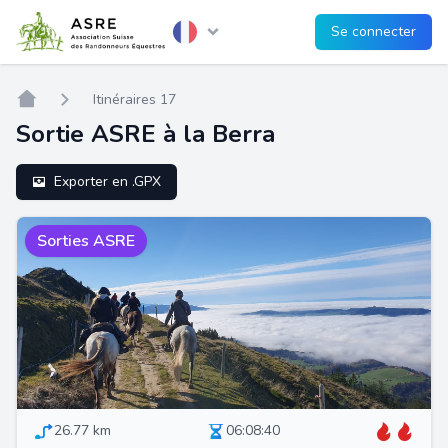
Se connecter
Home
Itinéraires 17
Sortie ASRE à la Berra
Exporter en .GPX
Sorties ASRE
26.77 km
06:08:40