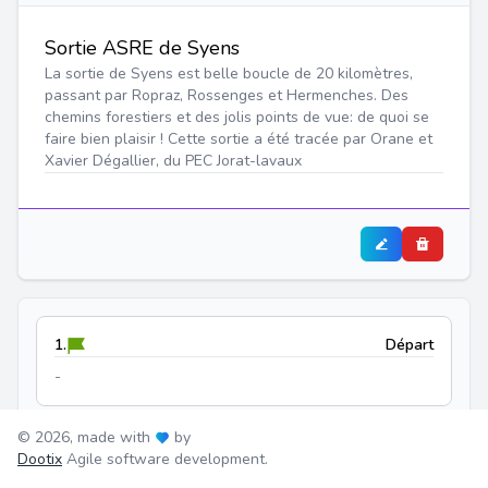
Sortie ASRE de Syens
La sortie de Syens est belle boucle de 20 kilomètres,
passant par Ropraz, Rossenges et Hermenches. Des
chemins forestiers et des jolis points de vue: de quoi se
faire bien plaisir ! Cette sortie a été tracée par Orane et
Xavier Dégallier, du PEC Jorat-lavaux
1.
Départ
-
0.68 km
~ 00:10:02
© 2026, made with
by
Dootix
Agile software development.
2.
Arrivée