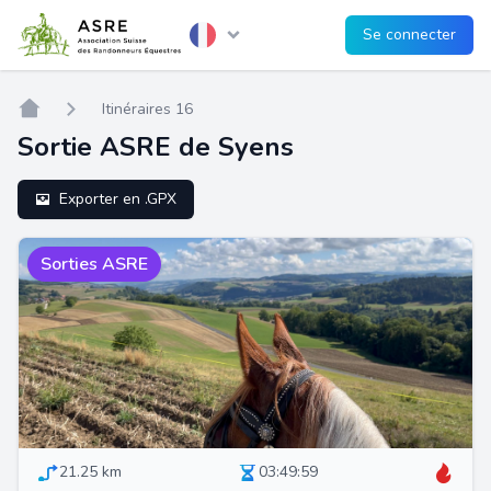
Se connecter
Home
Itinéraires 16
Sortie ASRE de Syens
Exporter en .GPX
Sorties ASRE
21.25 km
03:49:59