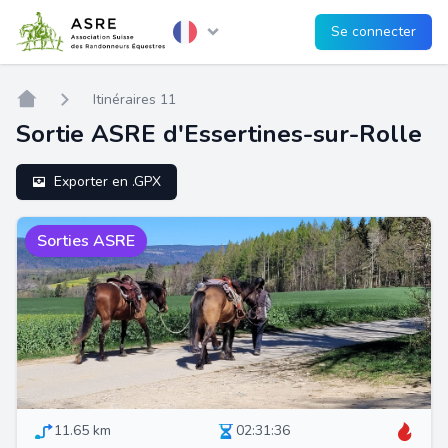
Se connecter
Home
Itinéraires 11
Sortie ASRE d'Essertines-sur-Rolle
Exporter en .GPX
Sorties ASRE
11.65 km
02:31:36